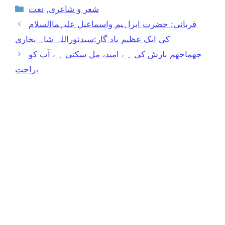
Categories
شعر و شاعری
,
نعت
قربانی: حضرت ابراہیم واسماعیل علیہماالسلام
کی ایک عظیم یاد گار:سیدنوراللہ شاہ بخاری
جھماجھم بارش کی ہے امید، مل سکتی ہے آپ کو
راحت،