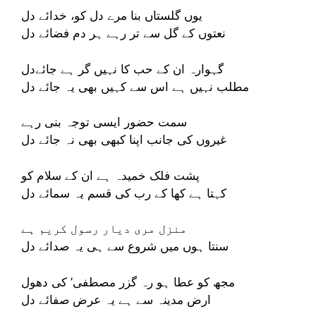
یوں گلستاں بنا مرے دل کو، خدائے دل
نعتوں کے گل سے تر رہے ہر دم فضائے دل
گہوارہ ان کے حب کا نہیں گر ہے جائےدل
مطلب نہیں ہے اس سے کہیں بھی یہ جائے دل
سمت حضور ایسی توجہ بنی رہے
غیروں کی جانب اپنا کبھی بھی نہ جائے دل
پشت فلک خمیدہ ہے ان کے سلام کو
کہتا ہے کھا کے رب کی قسم یہ سمائے دل
منزل مری دیار رسول کریم ہے
سنتا ہوں میں شروع سے ہی یہ صدائے دل
مجھ کو عطا ہو رہ گزر مصطفی’ کی دھول
ارض مدینہ سے ہے یہ عرض صفائے دل