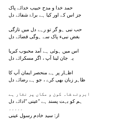
حمد خدا و مدح حبیب خدائے پاک
جز اس کے اور کیا ہے براۓ شفائے دل
حب نبی ہو گر تو رہے دل میں تازگی
بغض نبیء پاک سے ہوگی قضائے دل
اس میں ہوئی ہے آمد محبوب کبریا
یہ جان‌ لینا آپ ، اگر مسکرائے دل
اظہار پر ہے منحصر ایمان آپ کا
ظاہر زبان بھی کرے ، جو ہے رضائے دل
ابروئے شاہ کون و مکاں پر نثار ہے
ہم کو بہت پسند ہے “عینی “ادائے دل
۔۔۔۔۔
از: سید خادم رسول عینی