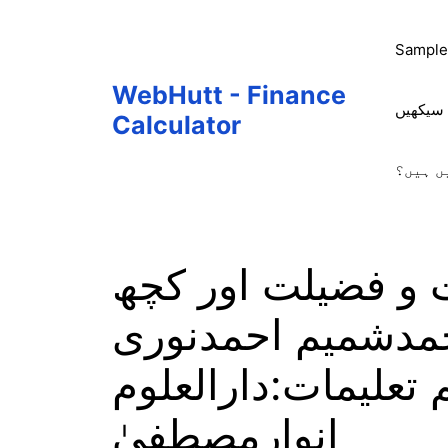
Skip
to
Sample
content
WebHutt - Finance
 سیکھیں
Calculator
ں ہیں؟
 و فضیلت اور کچھ
حمدشمیم احمدنوری
تعلیمات:دارالعلوم
انوارمصطفیٰ