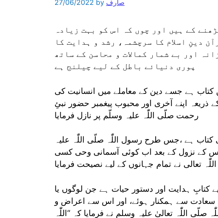
صارف
by
27/06/2022
ڑھنے کے ہیں اور چوں کہ اس کو بہت زیادہ
ن دینِ اسلام کا سرچشمہ، رشد و ہدایت کا
نہ اور بے شمار کمالات و محاسن کے ساتھ
پوری دنیائے باطل کے لیے چیلنج ہے
ین کتاب ہے جسے دین کے معاملے میں انسانیت کی
کے ذریعہ اپنے آخری اور محبوب پیغمبر حضور نبئِ
رحمت صلّی اللّٰہ علیہ وسلّم پر نازل فرمایا
تاب ہے ،جس طرح رسول اللّٰہ صلّی اللّٰہ علیہ
قدس کے نزول کے بعد اب کوئی آسمانی وحی کسی
لّٰہ تعالی نے تمام جہانوں کے لیے نصیحت فرمایا
ے کتابِ ہدایت اور دستور حیات ہے جن لوگوں یا
ا کی سعادت سے ہمکنار ہوئے، اور اس سے اعراض و
لّی اللّٰہ تعالیٰ علیہ وسلم نے فرمایا کہ “اللّٰہ