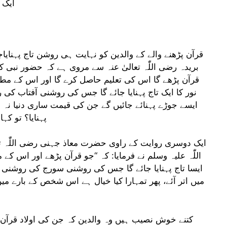
ایک در
قرآن پڑھنے والے کے والدین کو نہایت ہی روشن تاج پہنا
بریدہ رضی اللّٰہ تعالیٰ عنہ سے مروی ہے کہ حضور نبی کری
قرآن پڑھے گا اس کی تعلیم حاصل کرے گا اور اس کے مطا
نور کا ایک تاج پہنایا جائے گا جس کی روشنی آفتاب کی
ایسے جوڑے پہنائے جائیں گے جن کی قیمت ساری دنیا نہ
پہنایا؟ تو کہ
ایک دوسری روایت کے راوی حضرت معاذ جہنی رضی اللّٰہ تعا
اللّٰہ علیہ وسلم نے فرمایا: کہ “جو قرآن پڑھے اور اس 
ایسا تاج پہنایا جائے گا جس کی روشنی سورج کی روشنی 
میں اتر آئے، پھر تمہارا کیا خیال ہے اس شخص کے بارے 
کتنے خوش نصیب ہیں وہ والدین کہ جن کی اولاد قرآ