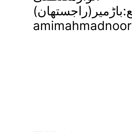
ڑمیر(راجستھان)mdsh
amimahmadnoor