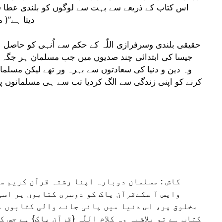
اس کتاب کے ذریعے سے بہت سے لوگوں کو بلندی عطا ف
دیتا ہے”( مسلم شر
حقیقی بلندی وسرفرازی اللّٰہ کے حکم سے اُنہی کو حاصل 
جیسا کی ابتدائی چند صدیوں میں جب مسلمان ہر جگہ 
وہ دین و دنیا کی سعادتوں سے بہرہ ور تھے لیکن مسلما
کرنے کو اپنی زندگی سے الگ کردیا تب سے ہی مسلمانوں پ
کاش : مسلمان دوبارہ اپنا رشتہ قرآن کریم س
واپس آ سکےقرآن پاک کو دوسری کتابوں پر اسی 
مخلوق پر، اس دنیا میں پائی جانے والی کتابوں م
کتاب ہے تو بلاشبہ وہ کلام اللّٰہ {قرآن پاک} ہے ج