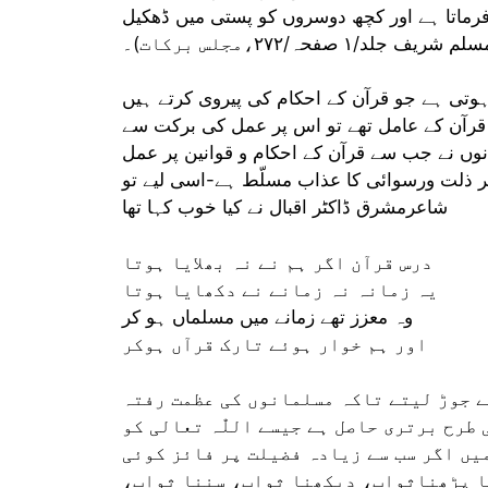
رماتا ہے اور کچھ دوسروں کو پستی میں ڈھکیل
یف جلد/۱ صفحہ/۲۷۲،مجلس برکات)۔
ہوتی ہے جو قرآن کے احکام کی پیروی کرتے ہیں
قرآن کے عامل تھے تو اس پر عمل کی برکت سے
نوں نے جب سے قرآن کے احکام و قوانین پر عمل
ر ذلت ورسوائی کا عذاب مسلّط ہے-اسی لیے تو
شاعرمشرق ڈاکٹر اقبال نے کیا خوب کہا تھا
درس قرآن اگر ہم نے نہ بھلایا ہوتا
یہ زمانہ نہ زمانے نے دکھایا ہوتا
وہ معزز تھے زمانے میں مسلماں ہو کر
اور ہم خوار ہوئے تارک قرآں ہوکر
ے جوڑ لیتے تاکہ مسلمانوں کی عظمت رفتہ
طرح برتری حاصل ہے جیسے اللّٰہ تعالی کو
یں اگر سب سے زیادہ فضیلت پر فائز کوئی
س کا پڑھناثواب، دیکھنا ثواب، سننا ثواب،