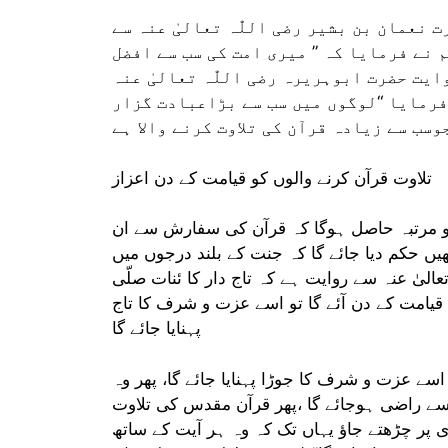
 نعمان بن بشیر رضی اللّٰہ تعالیٰ عنہ سے
م نے فرمایا کہ ” میری امت کی سب سے افضل
ایت حضرت ابوہریرہ رضی اللّٰہ تعالیٰ عنہ
د فرمایا “لوگوں میں سب سے بڑاعبادت گزار
وسب سے زیادہ قرآن کی تلاوت کرنے والا ہے
تلاوت قرآن کرنے والوں کو قیامت کے دن اعزاز
ازو مرتبہ حاصل ہوگا کہ قرآن کی سفارش سے ان
ھیں حکم دیا جائے گا کہ جنت کے بلند درجوں میں
الیٰ عنہ سے روایت ہے کہ تاج دار کا ئنات صلّی
الا قیامت کے دن آئے گا تو اسے عزت و شرف کا تاج
پہنایا جائے گا
 اسے عزت و شرف کا جوڑا پہنایا جائے گا، پھر وہ
س سے راضی ہوجائے گا ،پھر قرآن مقدس کی تلاوت
دی پر چڑھتے جاؤ یہاں تک کہ وہ ہر آیت کے ساتھ