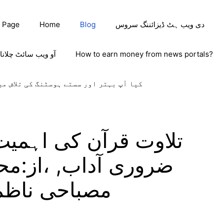
دی ویب ہٹ ڈیزائننگ سروس
Blog
Home
 Page
How to earn money from news portals?
آو ویب سائٹ چلانا
کیا آپ بہتر اور سستے ہوسٹنگ کی تلاش می
تلاوت قرآن کی اہمیت
ضروری آداب, ،از:م
مصباحی ناظم 