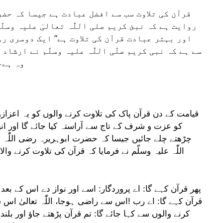
قرآن کی تلاوت سب سے افضل عبادت ہے جیسا کہ حضرت
روایت ہے کہ نبئ کریم صلی اللّٰہ تعالیٰ علیہ وسلّ
اور بہتر عبادت قرآن کی تلاوت ہے” ایک دوسری رو
سے ہے کہ نبی کریم صلّی اللّٰہ علیہ وسلّم نے ارشا
وہ ہےج
قیامت کے دن قرآن پاک کی تلاوت کرنے والوں کو یہ اعز
کو عزت و شرف کے تاج سے آراستہ کیا جائے گا اور ان
چڑھتے چلے جائیں جیسا کہ حضرت ابوہریرہ رضی اللّٰہ تع
اللّٰہ علیہ وسلّم نے فرمایا کہ قرآن کی تلاوت کرنے و
پھر قرآن کہے گا: اے پروردگار: اسے اور نواز دے اس کے بعد
قرآن کہے گا: اے رب !اس سے راضی ہوجا، اللّٰہ تعالیٰ ا
کرنے والوں سے کہا جائے گا: تم قرآن پڑھتے جاؤ اور بلن