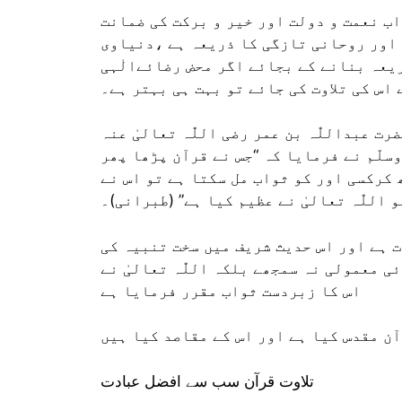
واب نعمت و دولت اور خیر و برکت کی ضمانت
 اور روحانی تازگی کا ذریعہ ہے ،دنیاوی
یعہ بنانے کے بجائے اگر محض رضائےالٰہی
ے اس کی تلاوت کی جائے تو بہت ہی بہتر ہے۔
ت عبداللّٰہ بن عمر رضی اللّٰہ تعالیٰ عنہ
ہ وسلّم نے فرمایا کہ “جس نے قرآن پڑھا پھر
ھ کرکسی اور کو ثواب مل سکتا ہے تو اس نے
 اللّٰہ تعالیٰ نے عظیم کیا ہے” (طبرانی)۔
ت ہے اور اس حدیث شریف میں سخت تنبیہ کی
ی معمولی نہ سمجھے بلکہ اللّٰہ تعالیٰ نے
اس کا زبردست ثواب مقرر فرمایا ہے
ٓن مقدس کیا ہے اور اس کے مقاصد کیا ہیں
تلاوت قرآن سب سے افضل عبادت