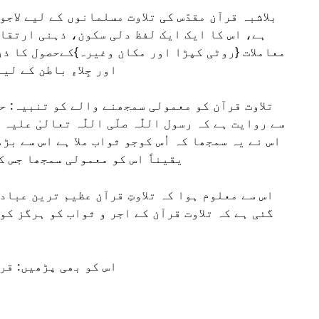
بلاشبہ قرآن مقدّس کی تلاوت مسلمانوں کے لیے لاج
ہے، اس کا ایک ایک لفظ دلی سکون، ذہنی ارتقا
معاملات {روٹی کپڑا اور مکان وغیرہ}کےحصول کا ذر
اور جِلاءِ باطن کے لی
تلاوت قرآن کو معمولی سمجھنے والے کو تنبیہ: حضر
سے روایت ہے کہ رسول اللّٰہ صلّی اللّٰہ تعالیٰ علی
اس نے یہ سمجھا کہ اُس کوجو ثواب ملا ہے اس سے بڑ
یقیناً اس کو معمولی سمجھا جس کو
اس سے معلوم ہوا کہ تلاوتِ قرآن عظیم ترین عباد
گئی ہے کہ تلاوت قرآن کے اجر و ثواب کو ہرگز کوئ
اس کو بھی پڑھیں: قرا