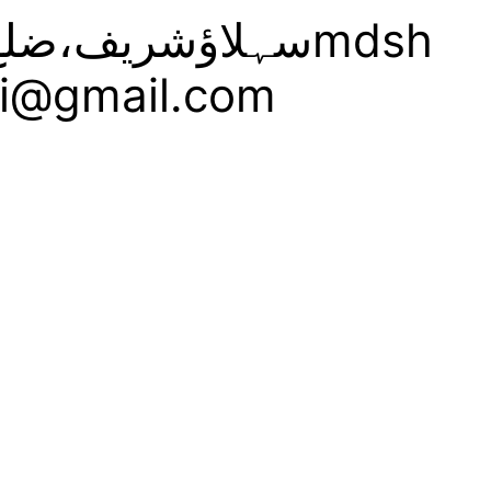
سہلاؤشریف،ضلع:با
i@gmail.com