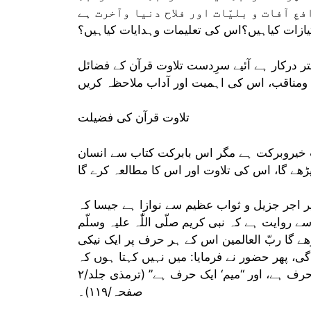
ِ آفات و بلیّات اور فلاح دنیا وآخرت ہے
زات کیاہیں؟اس کی تعلیمات وہدایات کیاہیں؟
ر درکار ہے آئیے سرِدست تلاوت قرآن کے فضائل
ومناقب، اس کی اہمیت اور آداب ملاحظہ کریں
تلاوت قرآن کی فضیلت
ِ خیروبرکت ہے مگر اس بابرکت کتاب سے انسان
ے گا، اس کی تلاوت اور اس کا مطالعہ کرے گا
 پر اجر جزیل و ثواب عظیم سے نوازا ہے جیسا کہ
سے روایت ہے کہ نبی کریم صلّی اللّٰہ علیہ وسلّم
ھے گا ربّ العالمین اس کے ہر حرف پر ایک نیکی
ی، پھر حضور نے فرمایا: میں نہیں کہتا ہوں کہ
“الم” ایک حرف ہے بلکہ “الف” ایک حرف ہے، “لام” ایک حرف ہے، اور “میم‘ ایک حرف ہے” (ترمذی جلد/۲
صفحہ/۱۱۹)۔