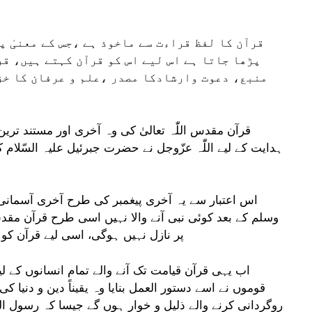
قرآن کا لفظ قراءت سے ماخوذ ہے ،جس کے معنیٰ پ
پڑھا جاتا ہے اس لیے اس کو قرآن کہتے ہیں، قرآ
منبع، دعوت وارشادکا مصدر ،علم و عرفان کا خزا
قرآن مقدس اللّٰہ تعالیٰ کی وہ آخری اور مستند تر
ہدایت کے لیے اللّٰہ عزّوجل نے حضرت جبرئیل علیہ السّلام 
اس اعتبار سے یہ آخری پیغمبر کی طرح آخری آسمانی ک
وسلم کے بعد کوئی نبی آنے والا نہیں اسی طرح قرآن م
پر نازل نہیں ہوگی، اسی لیے قرآن کو ال
اب یہی قرآن قیامت تک آنے والے تمام انسانوں کے لی
قوموں نے اسے دستور العمل بنایا وہ یقیناً دین و دنی
روگردانی کرنے والے ذلیل و خوار ہوں گے جیسا کہ رسول اللّٰہ ص