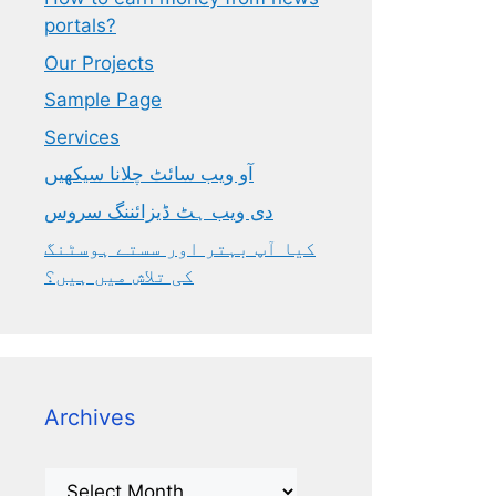
portals?
Our Projects
Sample Page
Services
آو ویب سائٹ چلانا سیکھیں
دی ویب ہٹ ڈیزائننگ سروس
کیا آپ بہتر اور سستے ہوسٹنگ
کی تلاش میں ہیں؟
Archives
Archives