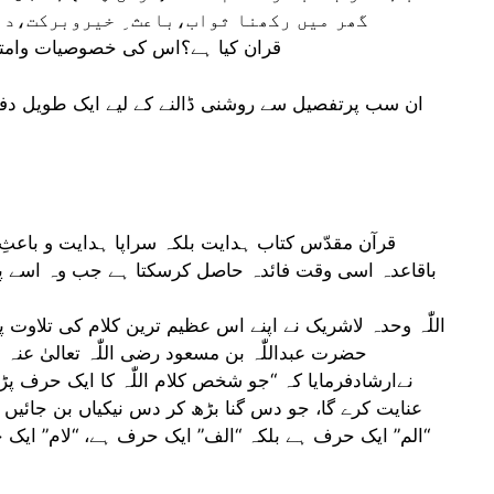
گھر میں رکھنا ثواب،باعث ِ خیروبرکت،دافع
قران کیا ہے؟اس کی خصوصیات وامتیا
ان سب پرتفصیل سے روشنی ڈالنے کے لیے ایک طویل دفت
قرآن مقدّس کتاب ہدایت بلکہ سراپا ہدایت و باعث
باقاعدہ اسی وقت فائدہ حاصل کرسکتا ہے جب وہ اسے پڑھ
اللّٰہ وحدہ لاشریک نے اپنے اس عظیم ترین کلام کی تلاوت
حضرت عبداللّٰہ بن مسعود رضی اللّٰہ تعالیٰ عنہ 
نےارشادفرمایا کہ “جو شخص کلام اللّٰہ کا ایک حرف پڑ
عنایت کرے گا، جو دس گنا بڑھ کر دس نیکیاں بن جائیں گ