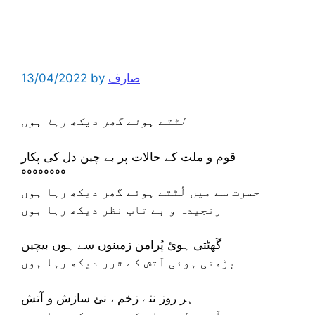
صارف
by
13/04/2022
لٹتے ہوئے گھر دیکھ رہا ہوں
قوم و ملت کے حالات پر بے چین دل کی پکار
°°°°°°°°
حسرت سے میں لُٹتے ہوئے گھر دیکھ رہا ہوں
رنجیدہ و بے تاب نظر دیکھ رہا ہوں
گَھٹتی ہوئ پُرامن زمینوں سے ہوں بیچین
بڑھتی ہوئی آتش کے شرر دیکھ رہا ہوں
ہر روز نئے زخم ، نئ سازش و آتش