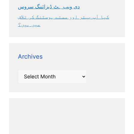
دی ویب ہٹ ڈیزائننگ سروس
کیا آپ بہتر اور سستے ہوسٹنگ کی تلاش
میں ہیں؟
Archives
Archives