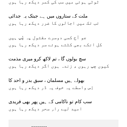
ٹوٹی ہوئی میں سب کی کمر دیکھ رہا ہوں
ملت کے ستاروں میں ہے جبتک یہ جدائی
تب تک میں اجالوں کا ضرر دیکھ رہا ہوں
جو آج کسی دوسرے مقتول پہ چُپ ہیں
کل انکے بھی کٹتے ہوئے سر دیکھ رہا ہوں
سچ بولوں گا ، تم لاکھ کرو میری مذمت
کیوں چپ رہوں ، زندہ ہوں اگر دیکھ رہا ہوں
بھولے ہیں مسلمان ، سبق بدر و احد کا
اِس واسطے یہ خوف یہ ڈر دیکھ رہا ہوں
سب کام تو ناکامی کے ہیں پھر بھی فریدی
امید لیے راہِ سحر دیکھ رہا ہوں