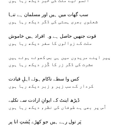
آنسو لیے ملت کی خبر دیکھ رہا ہوں
سب گھات میں ہیں اور مسلمان ہے تنہا
شعلوں بھری ہستی کی ڈگر دیکھ رہا ہوں
قوت جنھیں حاصل ہے وہ افراد ہیں خاموش
ملت کے زوالوں کا سفر دیکھ رہا ہوں
پیر اپنے مریدوں میں ہی بس کھوئے ہوئے ہیں
عشرت کی ڈگر زر کا گُزر دیکھ رہا ہوں
کس وا سطے ناکام ہوئے اہلِ قیادت
کردار کے سب زیر و زبر دیکھ رہا ہوں
ڈیڑھ اینٹ کے ایوانِ ارادت سے نکلیے
اُس پر بھی ہے طوفاں کی نظر، دیکھ رہا ہوں
پَر تول رہے ہیں جو کھڑے پُشتِ انا پر