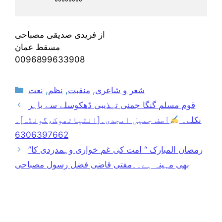
               °°°°°°°°
از فریدی صدیقی مصباحی
مسقط عمان
0096899633908
Categories
شعر و شاعری
,
منقبت
,
نظم
,
نعت
قوم مسلم گنگا جمنی تہذیبی ڈھکوسلے سے باہر
نکلے۔
آصف جمیل امجدی۔[انٹیاتھوک،گونڈہ]۔
6306397662
”رمضان المبارک “ امت کی غم خواری وہمدردی کا
بھی مہینہ ہے۔۔مفتی قاضی فضل رسول مصباحی